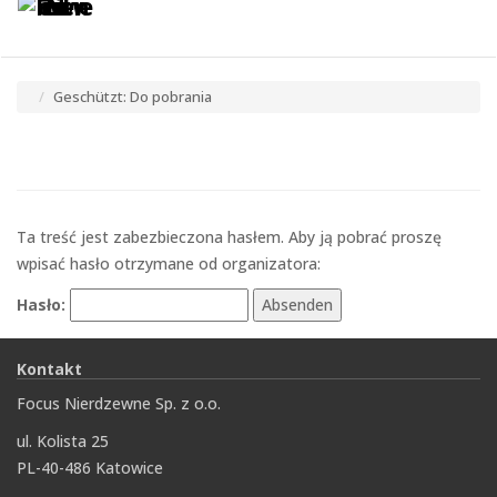
Toggle
Tog
navigatio
navi
Geschützt: Do pobrania
Ta treść jest zabezbieczona hasłem. Aby ją pobrać proszę
wpisać hasło otrzymane od organizatora:
Hasło:
Kontakt
Focus Nierdzewne Sp. z o.o.
ul. Kolista 25
PL-40-486 Katowice