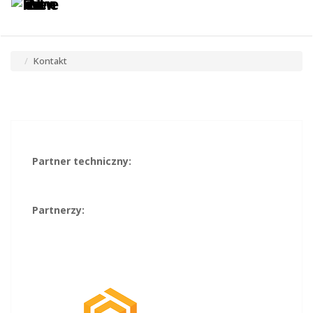
Toggle
Tog
navigatio
navi
Kontakt
Partner techniczny:
Partnerzy: