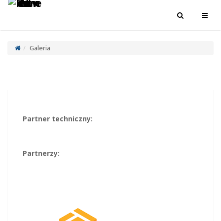
Toggle
Toggl
navigation
navig
Galeria
Partner techniczny:
Partnerzy: