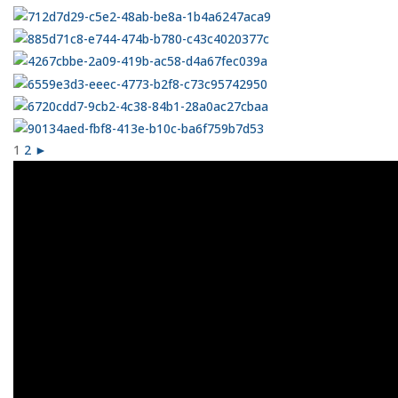
1
2
►